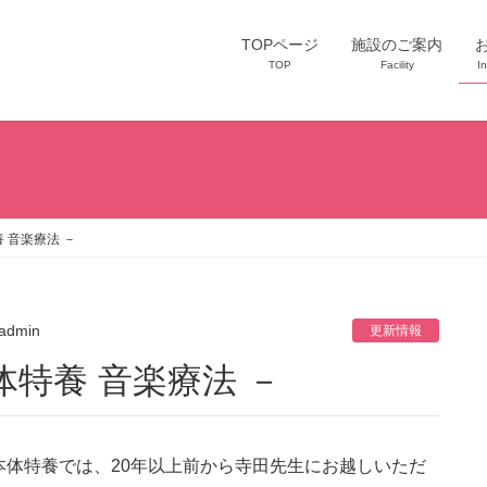
TOPページ
施設のご案内
TOP
Facility
I
 音楽療法 －
admin
更新情報
体特養 音楽療法 －
本体特養では、
20
年以上前から寺田先生にお越しいただ