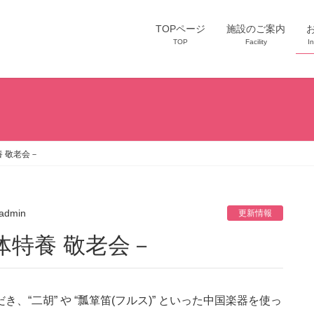
TOPページ
施設のご案内
TOP
Facility
I
 敬老会－
admin
更新情報
体特養 敬老会－
き、“二胡” や “瓢箪笛(フルス)” といった中国楽器を使っ